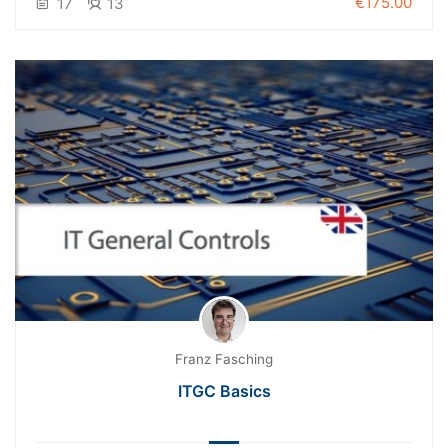
€175.00
17
13
Franz Fasching
ITGC Basics