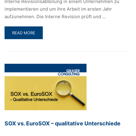
Interne Revisionsabteilung in einem Unternehmen zu
implementieren und um ihre Arbeit im ersten Jahr
aufzunehmen. Die Interne Revision prüft und …
READ
READ MORE
MORE
ABOUT
IMPLEMENTIERUNG
EINER
INTERNEN
REVISIONSABTEILUNG
SOX vs. EuroSOX – qualitative Unterschiede