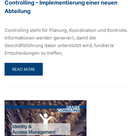
Controlling – Implementierung einer neuen
Abteilung
Controlling steht für Planung, Koordination und Kontrolle.
Informationen werden generiert, damit die
Geschäftsführung dabei unterstützt wird, fundierte
Entscheidungen zu treffen,
READ
READ MORE
MORE
ABOUT
CONTROLLING
–
IMPLEMENTIERUNG
EINER
NEUEN
ABTEILUNG