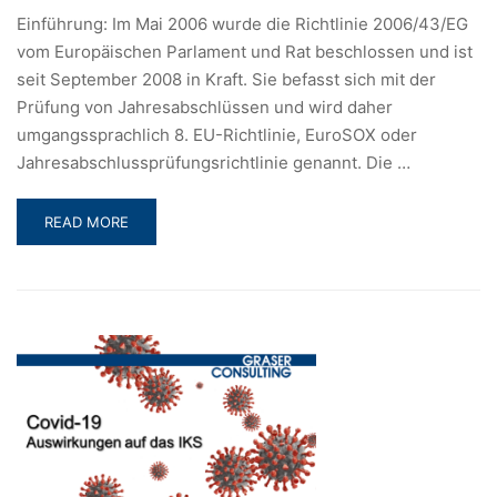
Einführung: Im Mai 2006 wurde die Richtlinie 2006/43/EG
vom Europäischen Parlament und Rat beschlossen und ist
seit September 2008 in Kraft. Sie befasst sich mit der
Prüfung von Jahresabschlüssen und wird daher
umgangssprachlich 8. EU-Richtlinie, EuroSOX oder
Jahresabschlussprüfungsrichtlinie genannt. Die …
READ
READ MORE
MORE
ABOUT
SOX
VS.
EUROSOX
–
QUALITATIVE
UNTERSCHIEDE