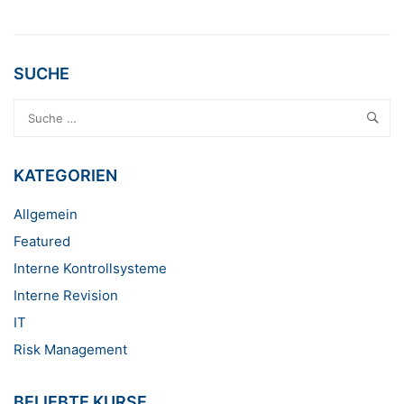
ABOUT
WILLKOMMEN
IM
GRASER
SUCHE
CONSULTING
GRC
BLOG
KATEGORIEN
Allgemein
Featured
Interne Kontrollsysteme
Interne Revision
IT
Risk Management
BELIEBTE KURSE