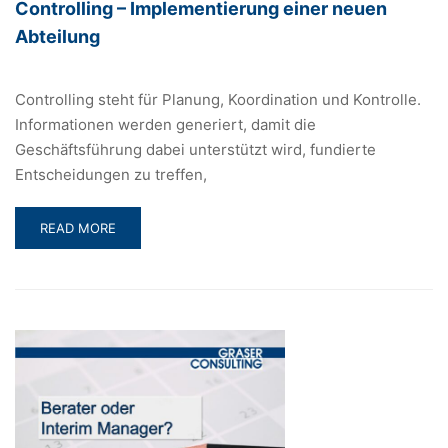
Controlling – Implementierung einer neuen
Abteilung
Controlling steht für Planung, Koordination und Kontrolle.
Informationen werden generiert, damit die
Geschäftsführung dabei unterstützt wird, fundierte
Entscheidungen zu treffen,
READ
READ MORE
MORE
ABOUT
CONTROLLING
–
IMPLEMENTIERUNG
EINER
NEUEN
ABTEILUNG